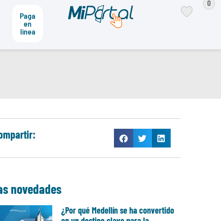
0
Paga
en
línea
ompartir:
as novedades
¿Por qué Medellín se ha convertido
en un destino clave para la