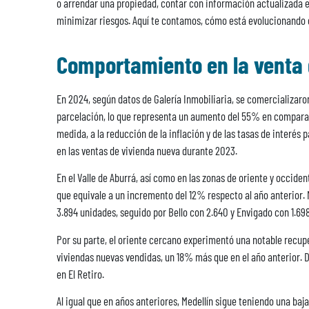
o arrendar una propiedad, contar con información actualizada e
minimizar riesgos. Aquí te contamos, cómo está evolucionando 
Comportamiento en la venta 
En 2024, según datos de Galería Inmobiliaria, se comercializaron
parcelación, lo que representa un aumento del 55% en comparac
medida, a la reducción de la inflación y de las tasas de interés 
en las ventas de vivienda nueva durante 2023.
En el Valle de Aburrá, así como en las zonas de oriente y occiden
que equivale a un incremento del 12% respecto al año anterior. 
3.894 unidades, seguido por Bello con 2.640 y Envigado con 1.698
Por su parte, el oriente cercano experimentó una notable recupe
viviendas nuevas vendidas, un 18% más que en el año anterior. De
en El Retiro.
Al igual que en años anteriores, Medellín sigue teniendo una baj