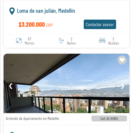
Loma de san julián, Medellín
$3.200.000
Contactar asesor
COP
67
2
2
Metros
Baños
Alcobas
❮
❯
Arriendo de Apartamento en Medellín
Cod: AA-94864