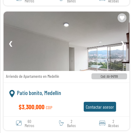
Metros
Baños
Alcobas
❮
❯
Arriendo de Apartamento en Medellín
Cod: AA-94799
Patio bonito, Medellín
$3.300.000
Contactar asesor
COP
60
2
2
Metros
Baños
Alcobas