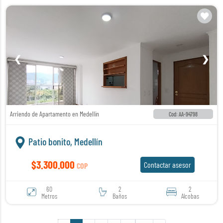
❮
❯
Arriendo de Apartamento en Medellín
Cod: AA-94798
Patio bonito, Medellín
$3.300.000
Contactar asesor
COP
60
2
2
Metros
Baños
Alcobas