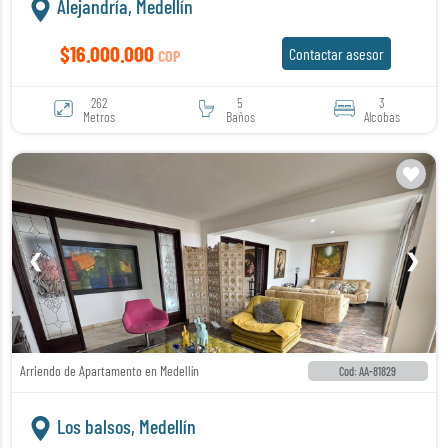
Alejandría, Medellín
$16.000.000
Contactar asesor
COP
262
5
3
Metros
Baños
Alcobas
❮
❯
Arriendo de Apartamento en Medellín
Cod: AA-81829
Los balsos, Medellín