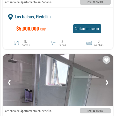
Arriendo de Apartamento en Medellín
Cod: AA-94869
Los balsos, Medellín
$5.000.000
Contactar asesor
COP
110
3
3
Metros
Baños
Alcobas
❮
❯
Arriendo de Apartamento en Medellín
Cod: AA-94866