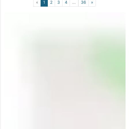
«
1
2
3
4
...
36
»