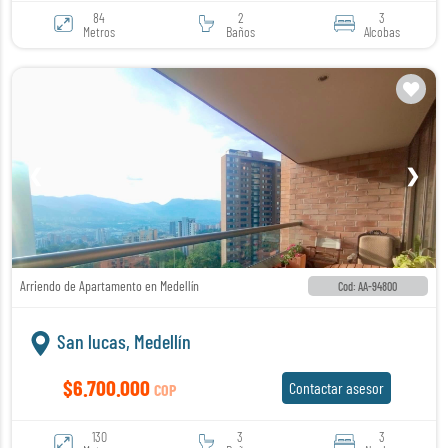
84
2
3
Metros
Baños
Alcobas
❮
❯
Arriendo de Apartamento en Medellín
Cod: AA-94800
San lucas, Medellín
$6.700.000
Contactar asesor
COP
130
3
3