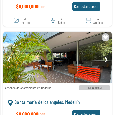
$9.000.000
Contactar asesor
COP
215
4
4
Metros
Baños
Alcobas
❮
❯
Arriendo de Apartamento en Medellín
Cod: AA-94840
Santa maría de los ángeles, Medellín
$9.000.000
Contactar asesor
COP