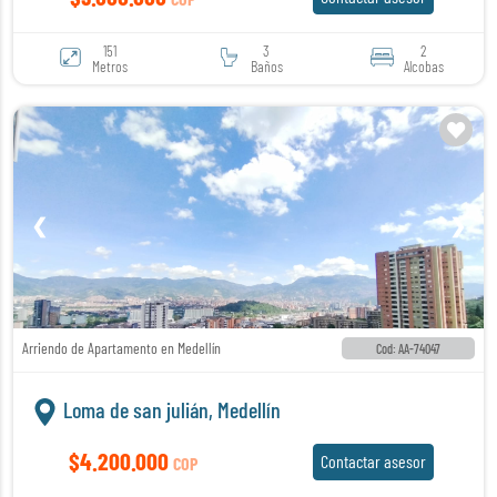
151
3
2
Metros
Baños
Alcobas
❮
❯
Arriendo de Apartamento en Medellín
Cod: AA-74047
Loma de san julián, Medellín
$4.200.000
Contactar asesor
COP