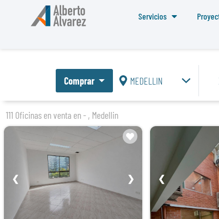
Servicios
Proyec
Comprar
MEDELLIN
111 Oficinas en venta en - , Medellin
❮
❯
❮