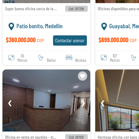
Super buena oficina cerca de la clinica medellin
Cod: 267296
Patio bonito, Medellin
Guayabal, Med
$360.000.000
$699.000.000
COP
Contactar asesor
COP
36
107
Metros
Baños
Alcobas
Metros
❮
❯
❮
Oficina en venta en laureles – medellín | 135,32 m² + 2 parqueaderos paralelos
Cod: 267012