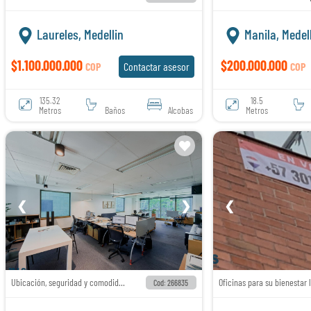
Laureles, Medellin
Manila, Medel
$1.100.000.000
$200.000.000
COP
Contactar asesor
COP
135.32
18.5
Metros
Baños
Alcobas
Metros
❮
❯
❮
Ubicación, seguridad y comodidad.
Cod: 266835