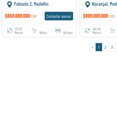
Poblado 2, Medellin
Naranjal, Mede
$650.000.000
$900.000.000
COP
Contactar asesor
COP
67.03
146.46
Metros
Baños
Alcobas
Metros
«
1
2
3