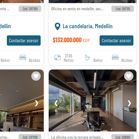
Oficinas disponibles para venta en guayabal, sector estación aguacatala
Oficina en venta en medellín, sector la candelaria
Cod: 267190
Cod: 267115
ellin
La candelaria, Medellin
$132.000.000
Contactar asesor
COP
Contactar asesor
27.66
Baños
Alcobas
Metros
Baños
Alcobas
❯
❮
❯
Hermosa oficina con baño privado, totalmente remodelada y dotada con lo mas exclusivo
La oficina con la terraza privada que ninguna otra tiene.
Cod: 267019
Cod: 266961