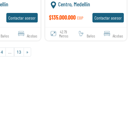
llin
Centro, Medellin
$135.000.000
Contactar asesor
COP
Contactar asesor
42.79
Baños
Alcobas
Metros
Baños
Alcobas
4
...
13
»