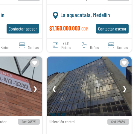
lin
La aguacatala, Medellin
$1.150.000.000
Contactar asesor
COP
Contactar asesor
97.14
Baños
Alcobas
Metros
Baños
Alcobas
❯
❮
❯
Oficinas para su bienestar laboral, cerca de todo.
Ubicación central
Cod: 266781
Cod: 266641