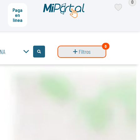
0
Paga
en
línea
0
INA
Filtros