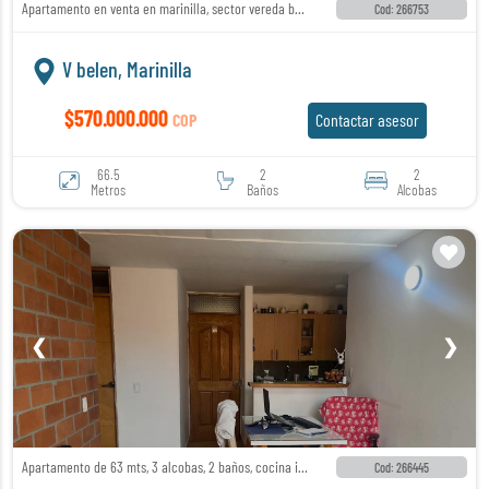
Apartamento en venta en marinilla, sector vereda belén
Cod: 266753
V belen, Marinilla
$570.000.000
COP
Contactar asesor
66.5
2
2
Metros
Baños
Alcobas
❮
❯
Apartamento de 63 mts, 3 alcobas, 2 baños, cocina integral
Cod: 266445