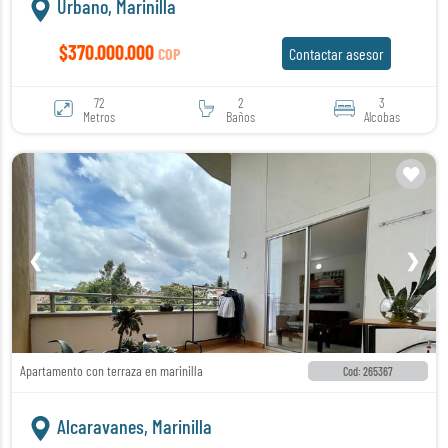
Urbano, Marinilla
$370.000.000
COP
Contactar asesor
72
2
3
Metros
Baños
Alcobas
❮
❯
Apartamento con terraza en marinilla
Cod: 265367
Alcaravanes, Marinilla