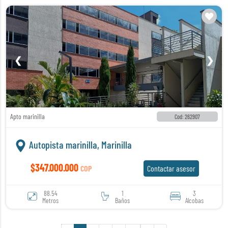
❮
❯
Apto marinilla
Cod: 262907
Autopista marinilla, Marinilla
$347.000.000
COP
Contactar asesor
88.54
1
3
Metros
Baños
Alcobas