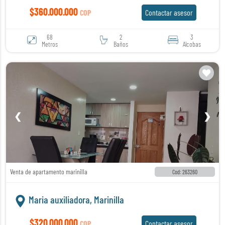
$360.000.000
COP
Contactar asesor
68
2
3
Metros
Baños
Alcobas
❮
❯
Venta de apartamento marinilla
Cod: 263260
Maria auxiliadora, Marinilla
$320.000.000
COP
Contactar asesor