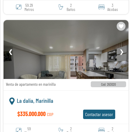
59.29
2
3
Metros
Baños
Alcobas
❮
❯
Venta de apartamento en marinilla
Cod: 263020
La dalia, Marinilla
$335.000.000
COP
Contactar asesor
59
2
2