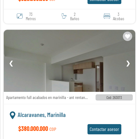
73
2
3
Metros
Baños
Alcobas
❮
❯
Apartamento full acabados en marinilla - ant rentando
Cod: 263073
Alcaravanes, Marinilla
$380.000.000
COP
Contactar asesor