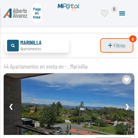
0
Paga
en
línea
0
MARINILLA
Filtros
Apartamentos
44 Apartamentos en venta en - , Marinilla
❮
❯