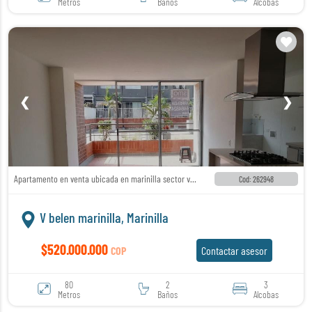
Metros
Baños
Alcobas
❮
❯
Apartamento en venta ubicada en marinilla sector vereda belen
Cod: 262948
V belen marinilla, Marinilla
$520.000.000
COP
Contactar asesor
80
2
3
Metros
Baños
Alcobas