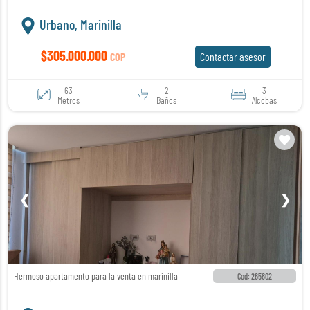
Urbano, Marinilla
$305.000.000
COP
Contactar asesor
63
2
3
Metros
Baños
Alcobas
❮
❯
Hermoso apartamento para la venta en marinilla
Cod: 265802