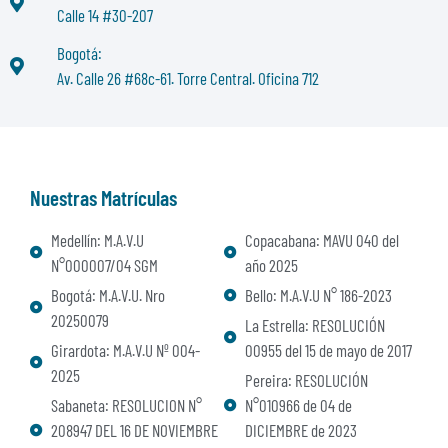
Calle 14 #30-207
Bogotá:
Av. Calle 26 #68c-61. Torre Central. Oficina 712
Nuestras Matrículas
Medellín: M.A.V.U
Copacabana: MAVU 040 del
N°000007/04 SGM
año 2025
Bogotá: M.A.V.U. Nro
Bello: M.A.V.U N° 186-2023
20250079
La Estrella: RESOLUCIÓN
Girardota: M.A.V.U Nº 004-
00955 del 15 de mayo de 2017
2025
Pereira: RESOLUCIÓN
Sabaneta: RESOLUCION N°
N°010966 de 04 de
208947 DEL 16 DE NOVIEMBRE
DICIEMBRE de 2023