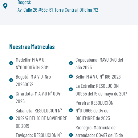
Bogotá:
Av. Calle 26 #68c-61. Torre Central. Oficina 712
Nuestras Matrículas
Medellín: M.A.V.U
Copacabana: MAVU 040 del
N°000007/04 SGM
año 2025
Bogotá: M.A.V.U. Nro
Bello: M.A.V.U N° 186-2023
20250079
La Estrella: RESOLUCIÓN
Girardota: M.A.V.U Nº 004-
00955 del 15 de mayo de 2017
2025
Pereira: RESOLUCIÓN
Sabaneta: RESOLUCION N°
N°010966 de 04 de
208947 DEL 16 DE NOVIEMBRE
DICIEMBRE de 2023
DE 2019
Rionegro: Matricula de
Envigado: RESOLUCION N°
arrendador 00487 del 15 de