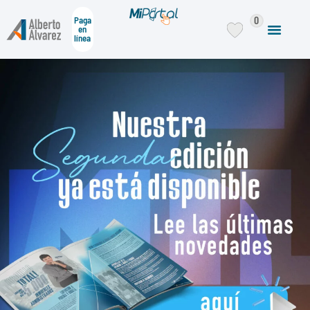
0
Paga
en
línea