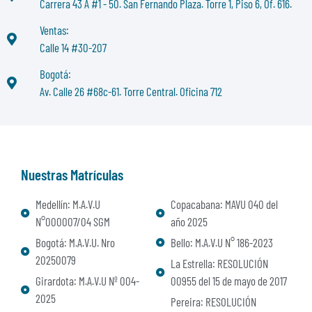
Carrera 43 A #1 - 50. San Fernando Plaza. Torre 1, Piso 6, Of. 616.
Ventas:
Calle 14 #30-207
Bogotá:
Av. Calle 26 #68c-61. Torre Central. Oficina 712
Nuestras Matrículas
Medellín: M.A.V.U
Copacabana: MAVU 040 del
N°000007/04 SGM
año 2025
Bogotá: M.A.V.U. Nro
Bello: M.A.V.U N° 186-2023
20250079
La Estrella: RESOLUCIÓN
Girardota: M.A.V.U Nº 004-
00955 del 15 de mayo de 2017
2025
Pereira: RESOLUCIÓN