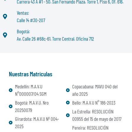
Carrera 43 A #1 - 50. San Fernando Plaza. Torre 1, Piso 6, Of. 616.
Ventas:
Calle 14 #30-207
Bogotá:
Av. Calle 26 #68c-61. Torre Central. Oficina 712
Nuestras Matrículas
Medellín: M.A.V.U
Copacabana: MAVU 040 del
N°000007/04 SGM
año 2025
Bogotá: M.A.V.U. Nro
Bello: M.A.V.U N° 186-2023
20250079
La Estrella: RESOLUCIÓN
Girardota: M.A.V.U Nº 004-
00955 del 15 de mayo de 2017
2025
Pereira: RESOLUCIÓN