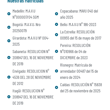
Nuestras Matrículas
Medellín: M.A.V.U
Copacabana: MAVU 040 del
N°000007/04 SGM
año 2025
Bogotá: M.A.V.U. Nro
Bello: M.A.V.U N° 186-2023
20250079
La Estrella: RESOLUCIÓN
Girardota: M.A.V.U Nº 004-
00955 del 15 de mayo de 2017
2025
Pereira: RESOLUCIÓN
Sabaneta: RESOLUCION N°
N°010966 de 04 de
208947 DEL 16 DE NOVIEMBRE
DICIEMBRE de 2023
DE 2019
Rionegro: Matricula de
Envigado: RESOLUCION N°
arrendador 00487 del 15 de
4536 DEL 28 DE NOVIEMBRE
enero de 2024
DE 2012
Caldas: RESOLUCIÓN N° 15838
Itagüí: RESOLUCION N°
del 25 de noviembre de 2025
208947 DEL 16 DE NOVIEMBRE
DE 2019