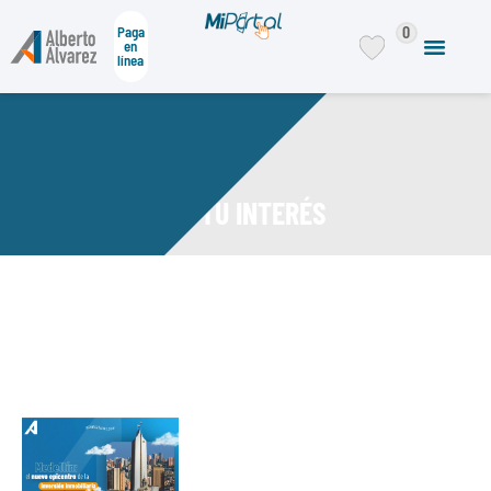
0
Paga
en
línea
DE TU INTERÉS