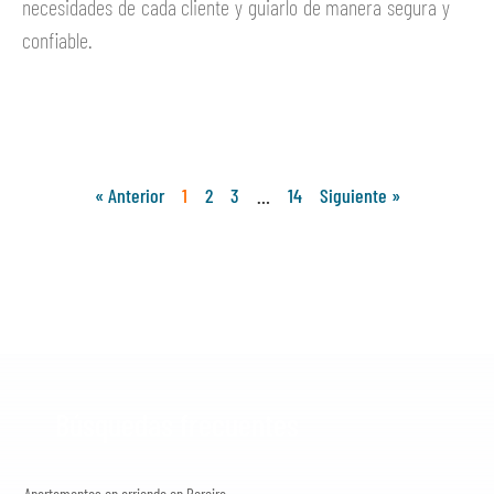
necesidades de cada cliente y guiarlo de manera segura y
confiable.
Ver más
« Anterior
1
2
3
…
14
Siguiente »
Búsquedas frecuentes
Apartamentos en arriendo en Pereira