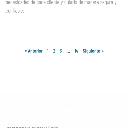
necesidades de cada cliente y guiarlo de manera segura y
confiable.
Ver más
« Anterior
1
2
3
…
14
Siguiente »
Búsquedas frecuentes
Apartamentos en arriendo en Pereira