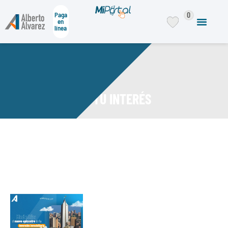
0
Paga
en
línea
DE TU INTERÉS