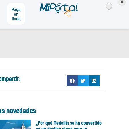
0
Paga
en
línea
ompartir:
as novedades
¿Por qué Medellín se ha convertido
en un destino clave para la