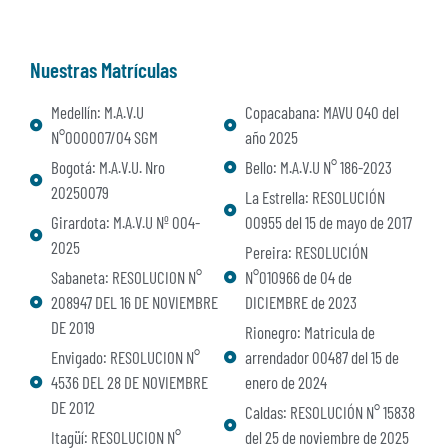
Nuestras Matrículas
Medellín: M.A.V.U
Copacabana: MAVU 040 del
N°000007/04 SGM
año 2025
Bogotá: M.A.V.U. Nro
Bello: M.A.V.U N° 186-2023
20250079
La Estrella: RESOLUCIÓN
Girardota: M.A.V.U Nº 004-
00955 del 15 de mayo de 2017
2025
Pereira: RESOLUCIÓN
Sabaneta: RESOLUCION N°
N°010966 de 04 de
208947 DEL 16 DE NOVIEMBRE
DICIEMBRE de 2023
DE 2019
Rionegro: Matricula de
Envigado: RESOLUCION N°
arrendador 00487 del 15 de
4536 DEL 28 DE NOVIEMBRE
enero de 2024
DE 2012
Caldas: RESOLUCIÓN N° 15838
Itagüí: RESOLUCION N°
del 25 de noviembre de 2025