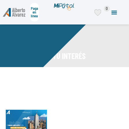
0
Paga
en
línea
DE TU INTERÉS