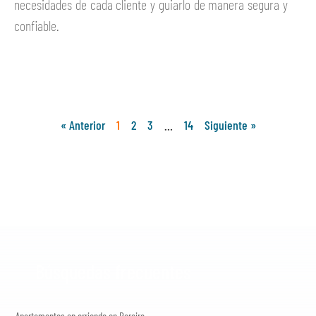
necesidades de cada cliente y guiarlo de manera segura y
confiable.
Ver más
« Anterior
1
2
3
…
14
Siguiente »
Búsquedas frecuentes
Apartamentos en arriendo en Pereira