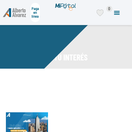
0
Paga
en
línea
DE TU INTERÉS