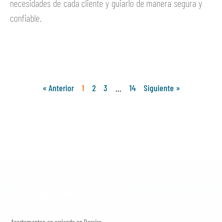
necesidades de cada cliente y guiarlo de manera segura y
confiable.
Ver más
« Anterior
1
2
3
…
14
Siguiente »
Búsquedas frecuentes
Apartamentos en arriendo en Pereira