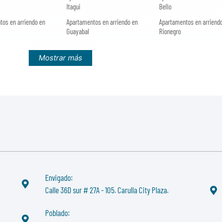
Itagui
Bello
tos en arriendo en
Apartamentos en arriendo en
Apartamentos en arriend
Guayabal
Rionegro
Mostrar más
Envigado:
Calle 36D sur # 27A - 105. Carulla City Plaza.
Poblado: