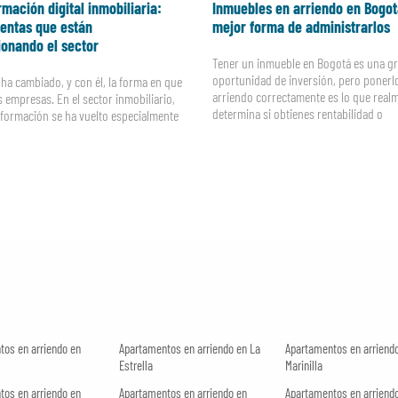
mación digital inmobiliaria:
Inmuebles en arriendo en Bogot
entas que están
mejor forma de administrarlos
ionando el sector
Tener un inmueble en Bogotá es una g
oportunidad de inversión, pero ponerl
ha cambiado, y con él, la forma en que
arriendo correctamente es lo que real
 empresas. En el sector inmobiliario,
determina si obtienes rentabilidad o
sformación se ha vuelto especialmente
tos en arriendo en
Apartamentos en arriendo en La
Apartamentos en arriend
Estrella
Marinilla
tos en arriendo en
Apartamentos en arriendo en
Apartamentos en arriend