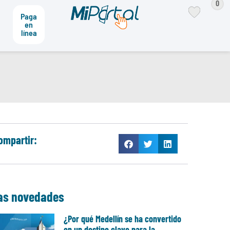
0
Paga
en
línea
ompartir:
as novedades
¿Por qué Medellín se ha convertido
en un destino clave para la